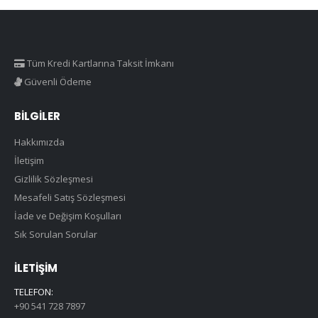
₺ 1.040,00
Tüm Kredi Kartlarına Taksit İmkanı
Güvenli Ödeme
BILGILER
Hakkımızda
İletişim
Gizlilik Sözleşmesi
Mesafeli Satış Sözleşmesi
İade ve Değişim Koşulları
Sık Sorulan Sorular
İLETIŞIM
TELEFON:
+90 541 728 7897