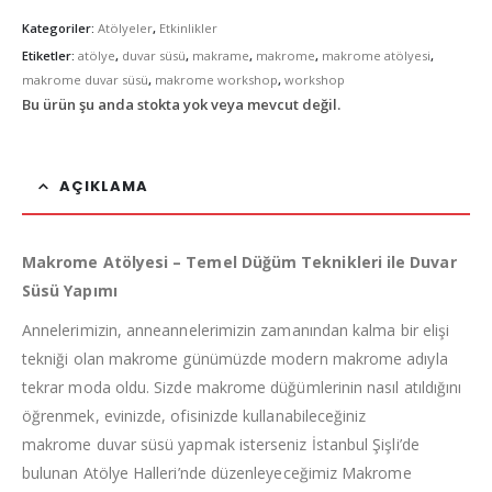
Kategoriler:
Atölyeler
,
Etkinlikler
Etiketler:
atölye
,
duvar süsü
,
makrame
,
makrome
,
makrome atölyesi
,
makrome duvar süsü
,
makrome workshop
,
workshop
Bu ürün şu anda stokta yok veya mevcut değil.
AÇIKLAMA
Makrome Atölyesi – Temel Düğüm Teknikleri ile Duvar
Süsü Yapımı
Annelerimizin, anneannelerimizin zamanından kalma bir elişi
tekniği olan makrome günümüzde modern makrome adıyla
tekrar moda oldu. Sizde makrome düğümlerinin nasıl atıldığını
öğrenmek, evinizde, ofisinizde kullanabileceğiniz
makrome duvar süsü yapmak isterseniz İstanbul Şişli’de
bulunan Atölye Halleri’nde düzenleyeceğimiz Makrome