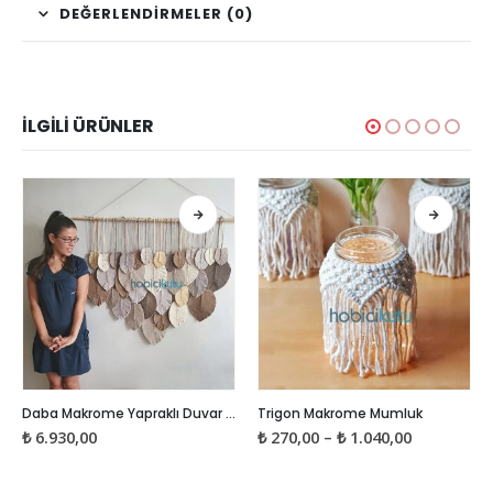
DEĞERLENDIRMELER (0)
İLGILI ÜRÜNLER
Bu ürünün birden fazla varyasyonu var. Seçenekler ürün sayfasından seçilebilir
Bu ürünün birden fazla varyasyonu var. Seçenekler ürün sayfasından seçilebilir
Daba Makrome Yapraklı Duvar Süsü
Trigon Makrome Mumluk
Fiyat
₺
6.930,00
₺
270,00
–
₺
1.040,00
aralığı:
₺ 270,00
-