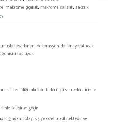
me
,
makrome çiçeklik
,
makrome saksılık
,
saksılık
0)
unuşla tasarlanan, dekorasyon da fark yaratacak
ğenisini topluyor.
dur. İstenildiği takdirde farklı ölçü ve renkler içinde
izimle iletişime geçin.
ıldığından dolayı kişiye özel üretilmektedir ve