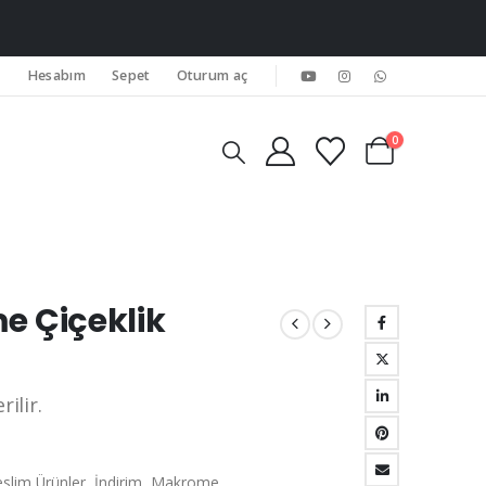
Hesabım
Sepet
Oturum aç
0
 Çiçeklik
aki
t:
ilir.
9,00.
lim Ürünler
,
İndirim
,
Makrome