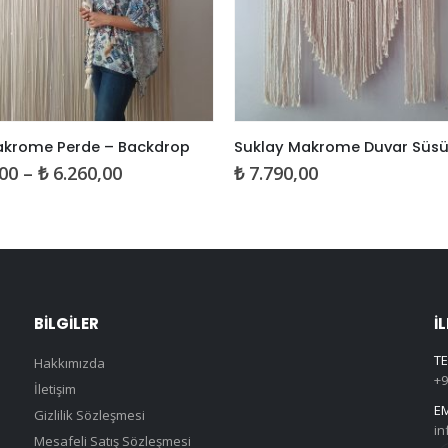
bilir
akrome Perde – Backdrop
Suklay Makrome Duvar Süs
Fiyat
00
–
₺
6.260,00
₺
7.790,00
aralığı:
₺ 4.654,00
-
₺ 6.260,00
BILGILER
İ
TE
Hakkımızda
+9
İletişim
EM
Gizlilik Sözleşmesi
in
Mesafeli Satış Sözleşmesi