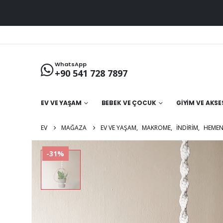
WhatsApp
+90 541 728 7897
EV VE YAŞAM
BEBEK VE ÇOCUK
GIYIM VE AKS
EV
MAĞAZA
EV VE YAŞAM
,
MAKROME
,
İNDIRIM
,
HEMEN
-31%