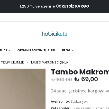
1.250 TL ve üzerine
ÜCRETSİZ KARGO
ESUAR
ORGANIZASYON SÜSLERI
BLOG
 TESLIM ÜRÜNLER
TAMBO MAKROME ÇIÇEKLIK
Tambo Makrome
Orijinal
Şu
₺
69,00
₺
100,00
fiyat:
and
₺ 100,00.
fiya
24 saat içerisinde kargoya ver
₺ 6
Availability:
Stokta yok
Kategoriler:
Ev ve Yaşam
,
Hemen Tes